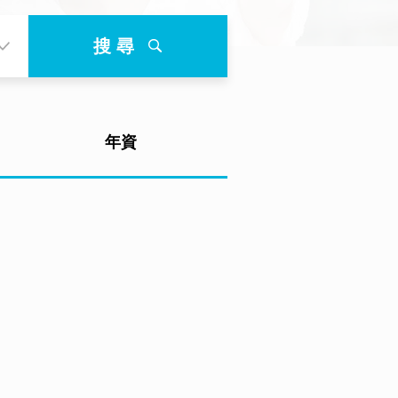
搜 尋
年資