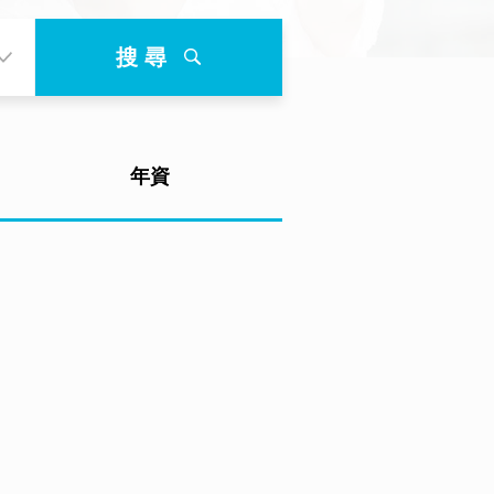
搜 尋
年資