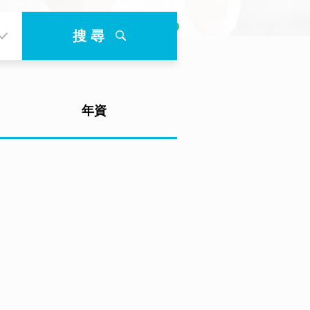
搜 尋
年資