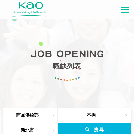
職缺列表
商品供給部
不拘
搜 尋
新北市