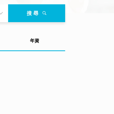
搜 尋
年資