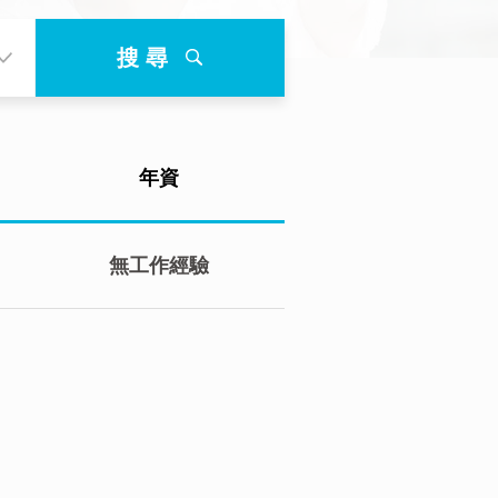
搜 尋
年資
無工作經驗