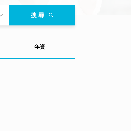
搜 尋
年資