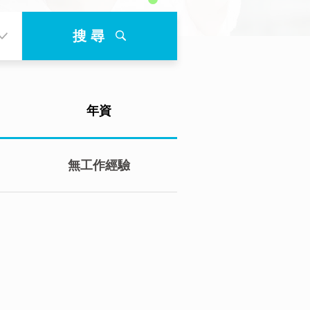
搜 尋
年資
無工作經驗